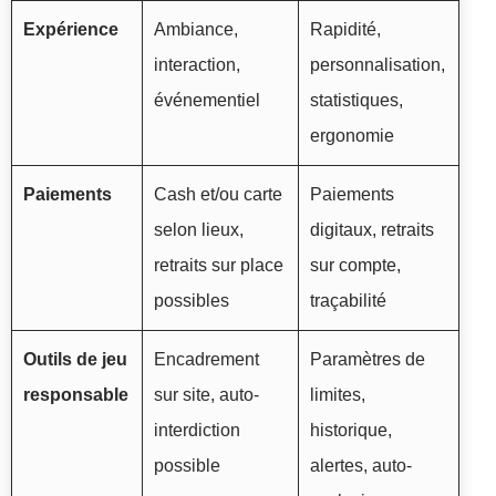
Expérience
Ambiance,
Rapidité,
interaction,
personnalisation,
événementiel
statistiques,
ergonomie
Paiements
Cash et/ou carte
Paiements
selon lieux,
digitaux, retraits
retraits sur place
sur compte,
possibles
traçabilité
Outils de jeu
Encadrement
Paramètres de
responsable
sur site, auto-
limites,
interdiction
historique,
possible
alertes, auto-