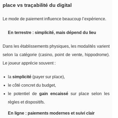
place vs traçabilité du digital
Le mode de paiement influence beaucoup l’expérience.
En terrestre : simplicité, mais dépend du lieu
Dans les établissements physiques, les modalités varient
selon la catégorie (casino, point de vente, hippodrome).
Le joueur apprécie souvent :
la
simplicité
(payer sur place),
le côté concret du budget,
le potentiel de
gain encaissé
sur place selon les
règles et dispositifs.
En ligne : paiements modernes et suivi clair