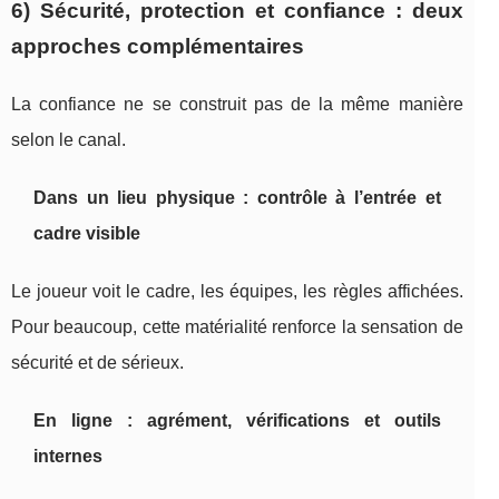
6) Sécurité, protection et confiance : deux
approches complémentaires
La confiance ne se construit pas de la même manière
selon le canal.
Dans un lieu physique : contrôle à l’entrée et
cadre visible
Le joueur voit le cadre, les équipes, les règles affichées.
Pour beaucoup, cette matérialité renforce la sensation de
sécurité et de sérieux.
En ligne : agrément, vérifications et outils
internes