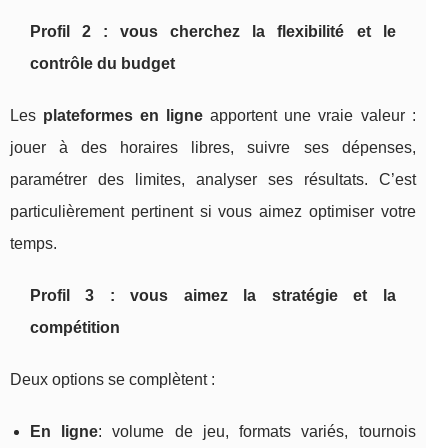
Profil 2 : vous cherchez la flexibilité et le
contrôle du budget
Les
plateformes en ligne
apportent une vraie valeur :
jouer à des horaires libres, suivre ses dépenses,
paramétrer des limites, analyser ses résultats. C’est
particulièrement pertinent si vous aimez optimiser votre
temps.
Profil 3 : vous aimez la stratégie et la
compétition
Deux options se complètent :
En ligne
: volume de jeu, formats variés, tournois