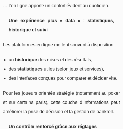
… l’en ligne apporte un confort évident au quotidien.
Une expérience plus « data » : statistiques,
historique et suivi
Les plateformes en ligne mettent souvent à disposition :
un
historique
des mises et des résultats,
des
statistiques
utiles (selon jeux et services),
des interfaces conçues pour comparer et décider vite.
Pour les joueurs orientés stratégie (notamment au poker
et sur certains paris), cette couche d’informations peut
améliorer la prise de décision et la gestion de bankroll.
Un contrôle renforcé grâce aux réglages