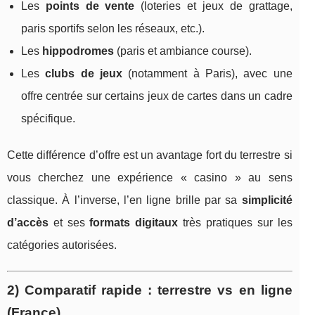
Les
points de vente
(loteries et jeux de grattage,
paris sportifs selon les réseaux, etc.).
Les
hippodromes
(paris et ambiance course).
Les
clubs de jeux
(notamment à Paris), avec une
offre centrée sur certains jeux de cartes dans un cadre
spécifique.
Cette différence d’offre est un avantage fort du terrestre si
vous cherchez une expérience « casino » au sens
classique. À l’inverse, l’en ligne brille par sa
simplicité
d’accès
et ses
formats digitaux
très pratiques sur les
catégories autorisées.
2) Comparatif rapide : terrestre vs en ligne
(France)