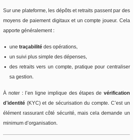
Sur une plateforme, les dépôts et retraits passent par des
moyens de paiement digitaux et un compte joueur. Cela
apporte généralement :
une
traçabilité
des opérations,
un suivi plus simple des dépenses,
des retraits vers un compte, pratique pour centraliser
sa gestion.
À noter : l’en ligne implique des étapes de
vérification
d’identité
(KYC) et de sécurisation du compte. C’est un
élément rassurant côté sécurité, mais cela demande un
minimum d’organisation.